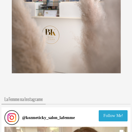
La Femme na Instagrame
Follow Me!
@
kozmeticky_salon_lafemme