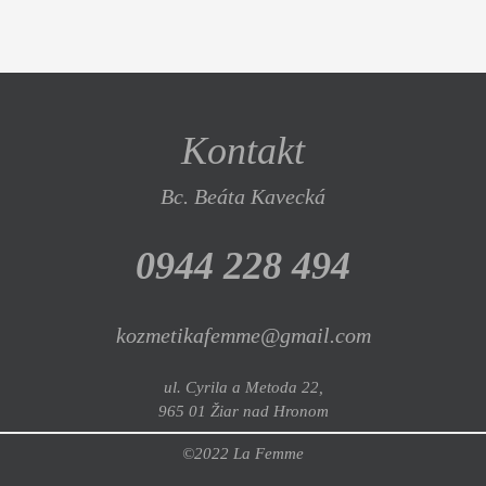
Kontakt
Bc. Beáta Kavecká
0944 228 494
kozmetikafemme@gmail.com
ul. Cyrila a Metoda 22,
965 01 Žiar nad Hronom
©2022 La Femme