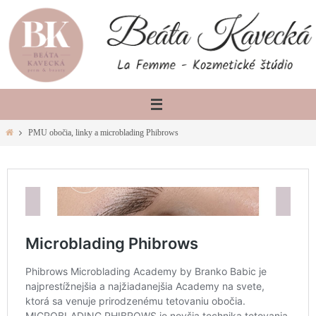
Skip
to
content
Home
PMU obočia, linky a microblading Phibrows