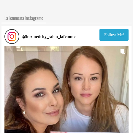
La Femme na Instagrame
Follow Me!
@
kozmeticky_salon_lafemme