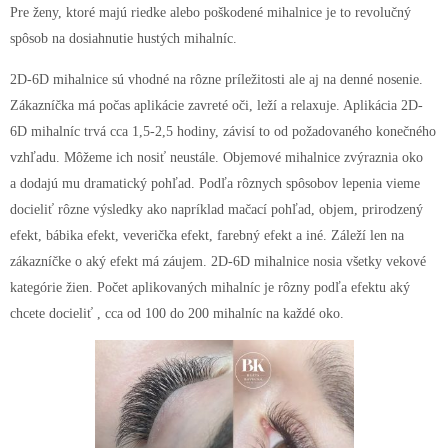
Pre ženy, ktoré majú riedke alebo poškodené mihalnice je to revolučný
spôsob na dosiahnutie hustých mihalníc.
2D-6D mihalnice sú vhodné na rôzne príležitosti ale aj na denné nosenie.
Zákazníčka má počas aplikácie zavreté oči, leží a relaxuje. Aplikácia 2D-
6D mihalníc trvá cca 1,5-2,5 hodiny, závisí to od požadovaného konečného
vzhľadu. Môžeme ich nosiť neustále. Objemové mihalnice zvýraznia oko
a dodajú mu dramatický pohľad. Podľa rôznych spôsobov lepenia vieme
docieliť rôzne výsledky ako napríklad mačací pohľad, objem, prirodzený
efekt, bábika efekt, veverička efekt, farebný efekt a iné. Záleží len na
zákazníčke o aký efekt má záujem. 2D-6D mihalnice nosia všetky vekové
kategórie žien. Počet aplikovaných mihalníc je rôzny podľa efektu aký
chcete docieliť , cca od 100 do 200 mihalníc na každé oko.