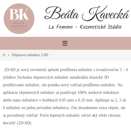
Skip
to
content
Home
Objemové mihalnice 2-6D
2D-6D je nový revolučný spôsob predĺženia mihalníc s trvanlivosťou 5 – 6
týždňov.Technika objemových mihalníc nenahrádza klasické 3D
predlžovanie mihalníc, ale ponúka nový vzhľad predĺženia mihalníc. Na
aplikáciu objemových mihalníc sa používajú 100% norkové mihalnice
alebo nano mihalnice v hrúbkach 0,05 mm a 0,10 mm. Aplikujú sa 2, 3 až
6 mihalníc na jednu prírodnú mihalnicu, čím dosiahneme extra objem, ale
aj prirodzený vzhľad. Počet lepených mihalníc závisí aký efekt chceme
docieliť (2D-6D).