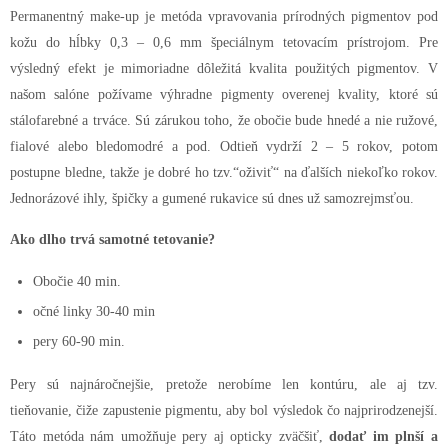
Permanentný make-up je metóda vpravovania prírodných pigmentov pod
kožu do hĺbky 0,3 – 0,6 mm špeciálnym tetovacím prístrojom. Pre
výsledný efekt je mimoriadne dôležitá kvalita použitých pigmentov. V
našom salóne požívame výhradne pigmenty overenej kvality, ktoré sú
stálofarebné a trváce. Sú zárukou toho, že obočie bude hnedé a nie ružové,
fialové alebo bledomodré a pod. Odtieň vydrží 2 – 5 rokov, potom
postupne bledne, takže je dobré ho tzv.“oživiť“ na ďalších niekoľko rokov.
Jednorázové ihly, špičky a gumené rukavice sú dnes už samozrejmsťou.
Ako dlho trvá samotné tetovanie?
Obočie 40 min.
očné linky 30-40 min
pery 60-90 min.
Pery sú najnáročnejšie, pretože nerobíme len kontúru, ale aj tzv.
tieňovanie, čiže zapustenie pigmentu, aby bol výsledok čo najprirodzenejší.
Táto metóda nám umožňuje pery aj opticky zväčšiť,
dodať im plnší a