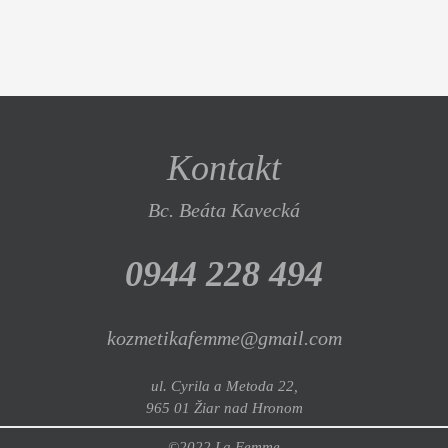
Kontakt
Bc. Beáta Kavecká
0944 228 494
kozmetikafemme@gmail.com
ul. Cyrila a Metoda 22,
965 01 Žiar nad Hronom
©2022 La Femme