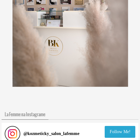
La Femme na Instagrame
Follow Me!
@
kozmeticky_salon_lafemme