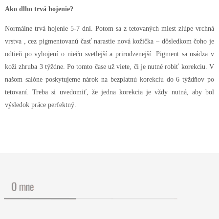
Ako dlho trvá hojenie?
Normálne trvá hojenie 5-7 dní. Potom sa z tetovaných miest zlúpe vrchná
vrstva , cez pigmentovanú časť narastie nová kožička – dôsledkom čoho je
odtieň po vyhojení o niečo svetlejší a prirodzenejší. Pigment sa usádza v
koži zhruba 3 týždne. Po tomto čase už viete, či je nutné robiť korekciu. V
našom salóne poskytujeme nárok na bezplatnú korekciu do 6 týždňov po
tetovaní. Treba si uvedomiť, že jedna korekcia je vždy nutná, aby bol
výsledok práce perfektný.