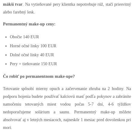
mäkší tvar
. Na vytieňované pery klientka nepotrebuje rúž, stačí priesvitný
alebo farebný lesk.
Permanentný make-up ceny:
Obočie 140 EUR
Horné očné linky 100 EUR
Dolné očné linky 40 EUR
Pery + tieňovanie 150 EUR
Čo robiť po permanentnom make-upe?
Tetovanie spôsobí mierny opuch a začervenanie zhruba na 2 hodiny. Na
podporu hojenia budete používať kalciovú masť podľa pokynov a zabránite
namočeniu tetovaných miest vodou počas 5-7 dní, 4-6 týždňov
nedoporučujeme solárium a saunu. Permanentný make-up môžete
absolvovať aj v letných mesiacoch, najneskôr 1 mesiac pred dovolenkou pri
mori.