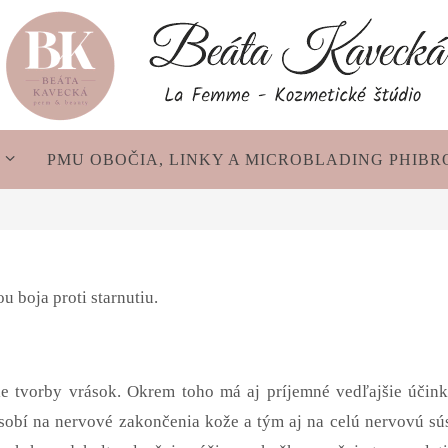
A
PMU OBOČIA, LINKY A MICROBLADING PHIB
u boja proti starnutiu.
 tvorby vrások. Okrem toho má aj príjemné vedľajšie účin
ôsobí na nervové zakončenia kože a tým aj na celú nervovú sús