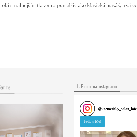
 robí sa silnejším tlakom a pomalšie ako klasická masáž, trvá 
La Femme na Instagrame
@
kozmeticky_salon_la
Follow Me!