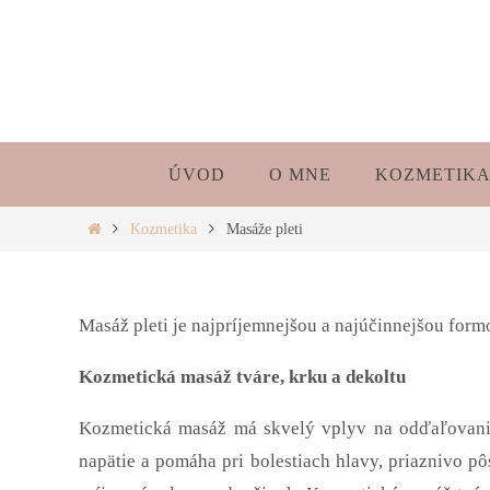
Skip
to
content
Skip
ÚVOD
O MNE
KOZMETIK
to
content
Home
Kozmetika
Masáže pleti
Masáž pleti je najpríjemnejšou a najúčinnejšou formo
Kozmetická masáž tváre, krku a dekoltu
Kozmetická masáž má skvelý vplyv na odďaľovanie
napätie a pomáha pri bolestiach hlavy, priaznivo p