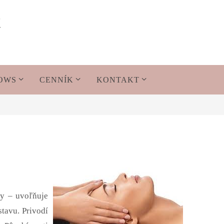
ROWS
CENNÍK
KONTAKT
ky – uvoľňuje
tavu. Privodí