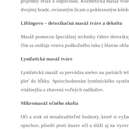
príjemný relax a odpočinok. Kozmetická masáž tváre,
dvojitej brade, ovisnutým lícam a poklesnutým kútik
Liftingovo – detoxikačná masáž tváre a dekoltu
Masáž pomocou špeciálnej techniky ťahov detoxikuje
čím sa znižuje vrstva podkožného tuku ( hlavne oblas
Lymfatická masáž tváre
Lymfatická masáž sa prevádza nielen na partiách tela
pleť do hĺbky. Spriechodnením lymfatického systém
vitálnejšia a zbavená voľných radikálov.
Mikromasáž očného okolia
Oči a zrak sú nenahraditeľné hodnoty, ktoré si vyža
opuchov, pôsobí proti únave očí a slúži aj na vyro