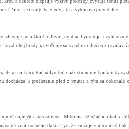
 krku a dekoltu zlepšuje výživu pokožky, zvyšuje tonus pleti
om. Účinok je trvalý iba vtedy, ak sa vykonáva pravidelne.
, zbavuje pokožku škodlivín, vypína, hydratuje a vyhladzuje
ť tzv.druhej brady ), uvoľňuje sa kyselina mliečna zo svalov, č
, ale aj na tvári. Ručná lymfodrenáž stimuluje lymfatický syst
u dochádza k prečisteniu pleti z vnútra a tým sa dokonalé 
dujú tú najlepšiu starostlivosť. Mikromasáž očného okolia sl
vnávanie vnútroočného tlaku. Tým že znižuje vnútroočný tlak s