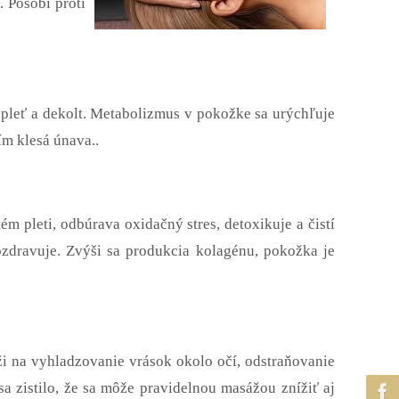
. Pôsobí proti
 pleť a dekolt. Metabolizmus v pokožke sa urýchľuje
ím klesá únava..
ém pleti, odbúrava oxidačný stres, detoxikuje a čistí
ozdravuje. Zvýši sa produkcia kolagénu, pokožka je
úži na vyhladzovanie vrások okolo očí, odstraňovanie
a zistilo, že sa môže pravidelnou masážou znížiť aj