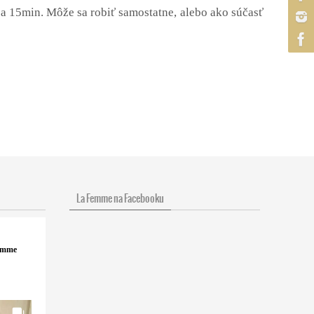
cca 15min. Môže sa robiť samostatne, alebo ako súčasť
La Femme na Facebooku
femme