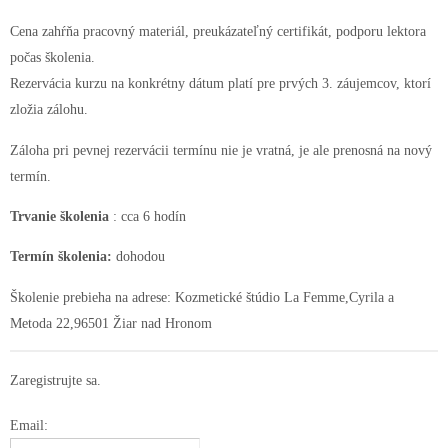
Cena zahŕňa pracovný materiál, preukázateľný certifikát, podporu lektora
počas školenia.
Rezervácia kurzu na konkrétny dátum platí pre prvých 3. záujemcov, ktorí
zložia zálohu.
Záloha pri pevnej rezervácii termínu nie je vratná, je ale prenosná na nový
termín.
Trvanie školenia
: cca 6 hodín
Termín školenia:
dohodou
Školenie prebieha na adrese: Kozmetické štúdio La Femme,Cyrila a
Metoda 22,96501 Žiar nad Hronom
Zaregistrujte sa.
Email: