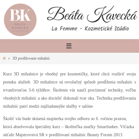
Skip
to
content
Home
3D predlžovanie mihalníc
Kurz 3D mihalnice je vhodný pre kozmetičky, ktoré chcú rozšíriť svoju
ponuku služieb. 3D mihalnice sú revolučný spôsob predĺženia mihalníc s
trvanlivosťou 3-6 týždňov. Školenie vás naučí precíznosť techniky, voľbu
vhodných mihalníc a ako docieliť dokonalí tvar oka. Technika predlžovania
mihalníc patrí medzi najžiadanejšie služby v salóne.
Školiť vás bude skúsená majsterka svojho odboru so 6. ročnou praxou,
ktorá
absolvovala špeciálny kurz – školiteľka značky Smartlashes. Víťazka
súťaže
Majstrovstvá SR v predlžovaní mihalníc Beauty Forum 2013.