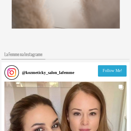
La Femme na Instagrame
Follow Me!
@
kozmeticky_salon_lafemme